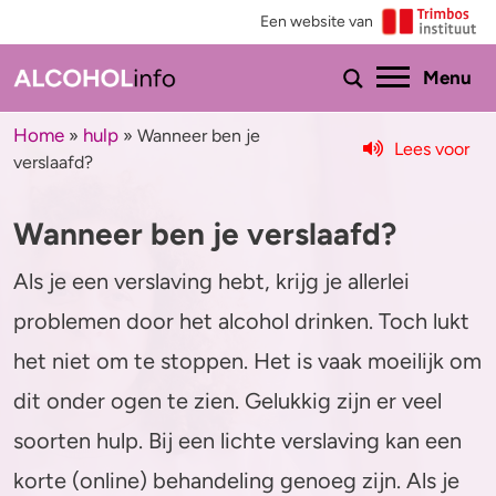
Een website van
Ho
Menu
Home
hulp
»
»
Wanneer ben je
Lees voor
verslaafd?
Menu
Wanneer ben je verslaafd?
Test je drinkgedrag
Feiten & tips
Als je een verslaving hebt, krijg je allerlei
Test je kennis
Effecten en risico’s
problemen door het alcohol drinken. Toch lukt
Uitgebreide drinktest
Minder drinken of stoppen?
het niet om te stoppen. Het is vaak moeilijk om
Wat drink jij?
Bezorgd om iemand
dit onder ogen te zien. Gelukkig zijn er veel
soorten hulp. Bij een lichte verslaving kan een
Promillage calculator
Hulp
korte (online) behandeling genoeg zijn. Als je