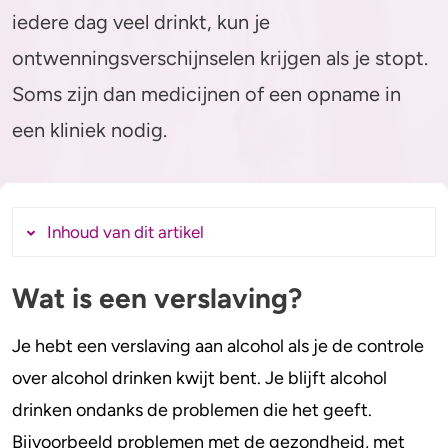
Alcohol en opvoeden
Gezondheid
iedere dag veel drinkt, kun je
Standaardglazen en calorieën berekenen
Mentale gezondheid
ontwenningsverschijnselen krijgen als je stopt.
Soms zijn dan medicijnen of een opname in
Feiten en Fabels
Verslaving
een kliniek nodig.
Kinderwens & zwangerschap
Verkeer
Inhoud van dit artikel
Wet
Wat is een verslaving?
Alcohol en medicijnen
Wat is een verslaving?
Bij hoeveel glazen alcohol per dag ben je
Test jezelf
Je hebt een verslaving aan alcohol als je de controle
verslaafd?
over alcohol drinken kwijt bent. Je blijft alcohol
Hoe herken je verslaving?
drinken ondanks de problemen die het geeft.
Kenmerken van een verslaving
Bijvoorbeeld problemen met de gezondheid, met