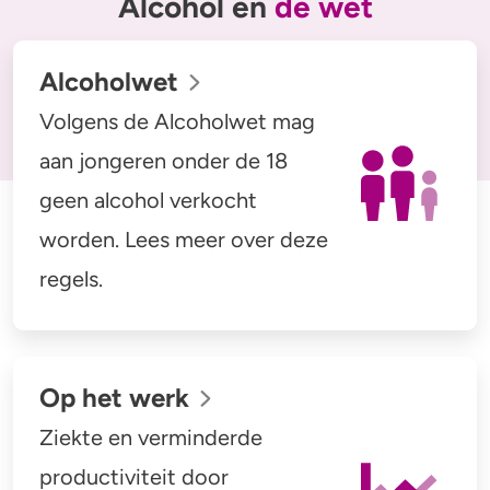
Alcohol en
de wet
Alcohol en opvoeden
Gezondheid
Standaardglazen en calorieën berekenen
Mentale gezondheid
Alcoholwet
Feiten en Fabels
Verslaving
Volgens de Alcoholwet mag
aan jongeren onder de 18
Kinderwens & zwangerschap
geen alcohol verkocht
Verkeer
worden. Lees meer over deze
Wet
regels.
Alcohol en medicijnen
Test jezelf
Op het werk
Ziekte en verminderde
productiviteit door