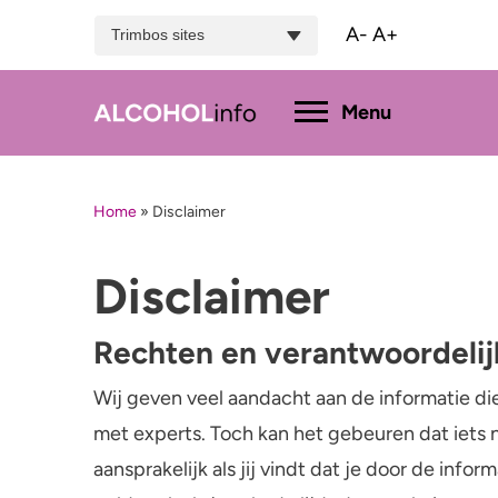
A-
A+
Trimbos sites
Hoofdmenu
Menu
Home
»
Disclaimer
Menu
Test je drinkgedrag
Feiten & tips
Disclaimer
Wat dr
Test je kennis
Effecten en risico’s
Promil
Rechten en verantwoordeli
Uitgebreide drinktest
Minder drinken of stoppen?
Alcoh
Wij geven veel aandacht aan de informatie d
met experts. Toch kan het gebeuren dat iets ni
Bezorgd om iemand
aansprakelijk als jij vindt dat je door de inf
Hulp