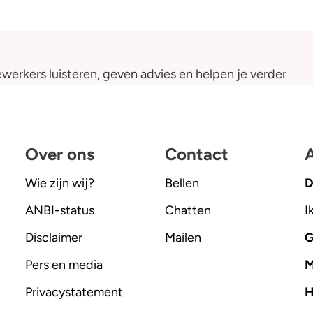
werkers luisteren, geven advies en helpen je verder
Over ons
Contact
A
Wie zijn wij?
Bellen
D
ANBI-status
Chatten
I
Disclaimer
Mailen
G
Pers en media
M
Privacystatement
H