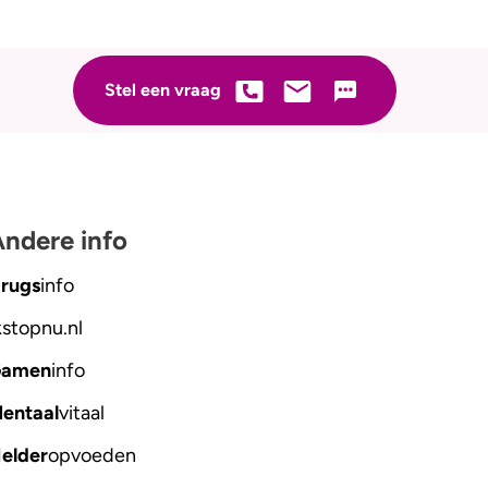
Stel een vraag
ndere info
rugs
info
kstopnu
.nl
amen
info
entaal
vitaal
elder
opvoeden