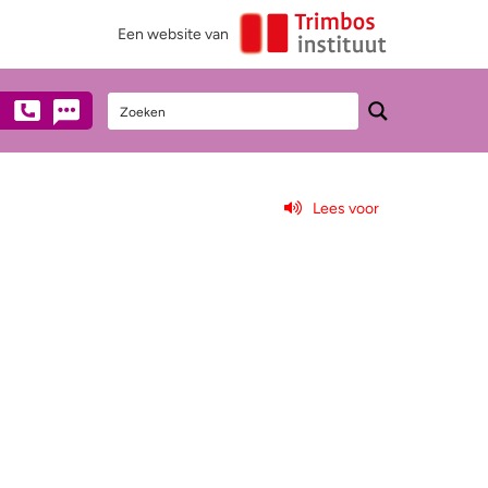
Een website van
Lees voor
Stel een vraag
Heb je vragen over alcohol?
Neem dan anoniem contact met ons op
via mail, chat of telefonisch
(€0,10/min).
0900 - 1995
Chat met een medewerker