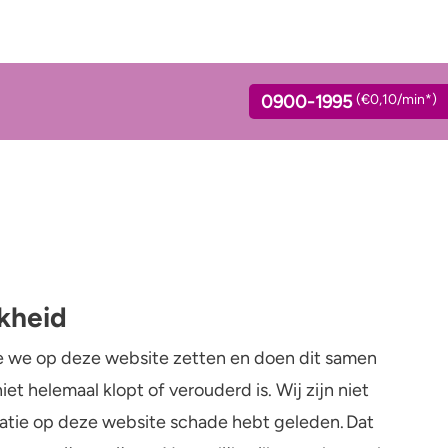
0900-1995
(€0,10/min*)
ink jij?
Standaardglazen en
Verslaving
calorieën berekenen
lage calculator
jkheid
Kinderwens & zwangerschap
Feiten en Fabels
ol en opvoeden
ie we op deze website zetten en doen dit samen
Verkeer
et helemaal klopt of verouderd is. Wij zijn niet
Wet
ormatie op deze website schade hebt geleden. Dat