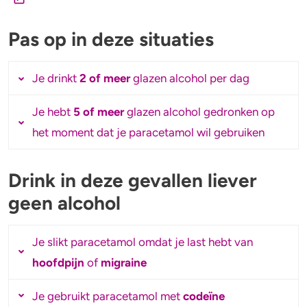
Pas op in deze situaties
Je drinkt
2 of meer
glazen alcohol per dag
Je hebt
5 of meer
glazen alcohol gedronken op
Je kunt je
lever
beschadigen als je
het moment dat je paracetamol wil gebruiken
paracetamol gebruikt terwijl je 2 of meer
alcohol per dag drinkt. Vooral
standaardglazen
Drink in deze gevallen liever
Je kunt je
lever
beschadigen als je
wanneer je langer dan een maand elke dag
geen alcohol
paracetamol gebruikt terwijl je te
veel hebt
paracetamol slikt.
gedronken.
Je slikt paracetamol omdat je last hebt van
hoofdpijn
of
migraine
Je gebruikt paracetamol met
codeïne