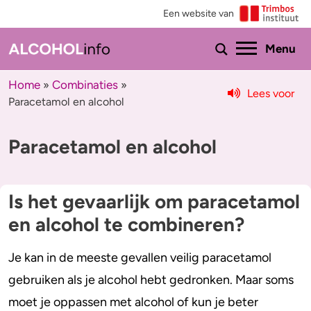
Een website van
Ho
Menu
Home
Combinaties
»
»
Lees voor
Paracetamol en alcohol
Menu
Paracetamol en alcohol
Test je drinkgedrag
Feiten & tips
Test je kennis
Effecten en risico’s
Is het gevaarlijk om paracetamol
Uitgebreide drinktest
Minder drinken of stoppen?
en alcohol te combineren?
Wat drink jij?
Bezorgd om iemand
Je kan in de meeste gevallen veilig paracetamol
Promillage calculator
Hulp
gebruiken als je alcohol hebt gedronken. Maar soms
moet je oppassen met alcohol of kun je beter