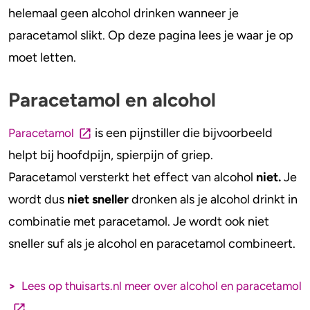
Alcohol en opvoeden
Gezondheid
helemaal geen alcohol drinken wanneer je
paracetamol slikt. Op deze pagina lees je waar je op
Standaardglazen en calorieën berekenen
Mentale gezondheid
moet letten.
Feiten en Fabels
Verslaving
Paracetamol en alcohol
Kinderwens & zwangerschap
is een pijnstiller die bijvoorbeeld
Paracetamol
Verkeer
helpt bij hoofdpijn, spierpijn of griep.
Wet
Paracetamol versterkt het effect van alcohol
niet.
Je
wordt dus
niet sneller
dronken als je alcohol drinkt in
Alcohol en medicijnen
combinatie met paracetamol. Je wordt ook niet
Test jezelf
sneller suf als je alcohol en paracetamol combineert.
>
Lees op thuisarts.nl
meer over alcohol en paracetamol