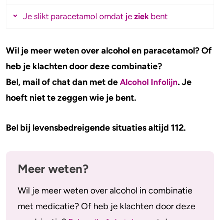
Alcohol
kan hoofdpijn erger maken of een
Je slikt paracetamol omdat je
ziek
bent
.
migraineaanval uitlokken
Alcohol versterkt de bijwerkingen van
codeïne. Dit kan
gevaarlijk
zijn.
Heb je griep of om een andere reden een lage
Wil je meer weten over alcohol en paracetamol? Of
weerstand? Dan kan je beter geen alcohol
heb je klachten door deze combinatie?
Lees meer over alcohol en codeïne >
drinken. Alcohol vermindert ook je weerstand.
Bel, mail of chat dan met de
. Je
Alcohol Infolijn
Als je alcohol drinkt terwijl je een lage
hoeft niet te zeggen wie je bent.
weerstand hebt kan het langer duren voor je
Bel bij levensbedreigende situaties altijd 112.
beter bent. Of wordt je sneller (weer) ziek.
>
Lees meer over alcohol en je weerstand
Meer weten?
Wil je meer weten over alcohol in combinatie
met medicatie? Of heb je klachten door deze