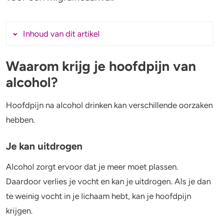
Alcohol en opvoeden
Gezondheid
Standaardglazen en calorieën berekenen
Mentale gezondheid
Inhoud van dit artikel
Feiten en Fabels
Verslaving
Waarom krijg je hoofdpijn van
Waarom krijg je hoofdpijn van alcohol?
Kinderwens & zwangerschap
alcohol?
Je kan uitdrogen
Verkeer
Je bloedvaten worden wijder
Hoofdpijn na alcohol drinken kan verschillende oorzaken
Je slaapt slechter
hebben.
Wet
Je lichaam maakt aceetaldehyde van
Alcohol en medicijnen
alcohol
Je kan uitdrogen
Kan je migraine krijgen van alcohol?
Alcohol zorgt ervoor dat je meer moet plassen.
Test jezelf
Welke soorten alcohol zorgen voor
Daardoor verlies je vocht en kan je uitdrogen. Als je dan
migraine?
te weinig vocht in je lichaam hebt, kan je hoofdpijn
Veelgestelde vragen
krijgen.