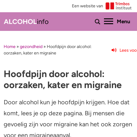
Een website van
Ho
Menu
Home
»
gezondheid
»
Hoofdpijn door alcohol:
Menu
Lees voo
oorzaken, kater en migraine
Test je drinkgedrag
Feiten & tips
Hoofdpijn door alcohol:
Test je kennis
Effecten en risico’s
oorzaken, kater en migraine
Uitgebreide drinktest
Minder drinken of stoppen?
Door alcohol kun je hoofdpijn krijgen. Hoe dat
Wat drink jij?
Bezorgd om iemand
komt, lees je op deze pagina. Bij mensen die
Promillage calculator
Hulp
gevoelig zijn voor migraine kan het ook zorgen
voor een migraineaanval.