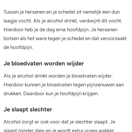
Kan je hoofdpijn krijgen na 1 glas
Tussen je hersenen en je schedel zit namelijk een dun
alcohol?
laagje vocht. Als je alcohol drinkt, verdwijnt dit vocht.
Kan je alcohol drinken als je medicijnen
Hierdoor heb je de dag erna hoofdpijn. Je hersenen
neemt tegen migraine?
botsen als het ware tegen je schedel en dat veroorzaakt
Kan je hoofdpijn krijgen van alcohol als
de hoofdpijn.
je in de overgang bent?
Je bloedvaten worden wijder
Als je alcohol drinkt worden je bloedvaten wijder.
Hierdoor kunnen je bloedvaten tegen pijnzenuwen aan
drukken. Daardoor kun je hoofdpijn krijgen.
Je slaapt slechter
Alcohol zorgt er ook voor dat je slechter slaapt. Je
slaapt minder diep en je wordt extra vroeg wakker.