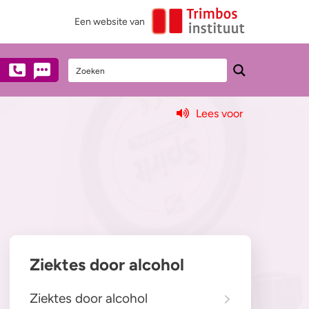
Een website van
Lees voor
Stel een vraag
Heb je vragen over alcohol?
Neem dan anoniem contact met ons op
via mail, chat of telefonisch
(€0,10/min).
0900 - 1995
Ziektes door alcohol
Chat met een medewerker
Ziektes door alcohol