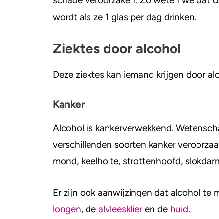
schade veroorzaken. Zo weten we dat de
wordt als ze 1 glas per dag drinken.
Ziektes door alcohol
Deze ziektes kan iemand krijgen door al
Kanker
Alcohol is kankerverwekkend. Wetenscha
verschillenden soorten kanker veroorzaak
mond, keelholte, strottenhoofd, slokdarm
Er zijn ook aanwijzingen dat alcohol te
longen
, de
alvleesklier
en de
huid
.