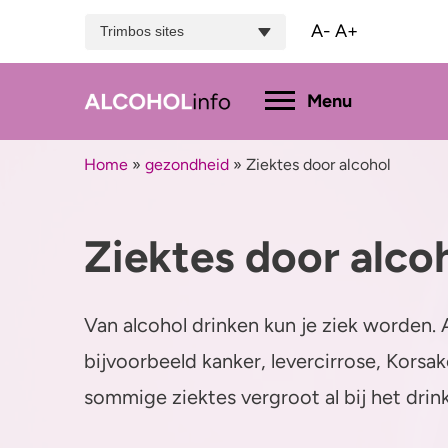
A-
A+
Trimbos sites
Hoofdmenu
Menu
Home
»
gezondheid
»
Ziektes door alcohol
Menu
Ziektes door alco
Test je drinkgedrag
Feiten & tips
Wat dr
Test je kennis
Effecten en risico’s
Promil
Van alcohol drinken kun je ziek worden.
Uitgebreide drinktest
Minder drinken of stoppen?
Alcoh
bijvoorbeeld kanker, levercirrose, Korsa
sommige ziektes vergroot al bij het drink
Bezorgd om iemand
Hulp