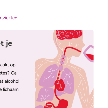
atziekten
t je
maakt op
ktes? Ga
at alcohol
e lichaam