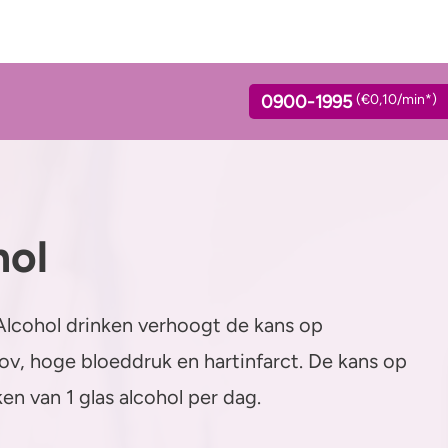
0900-1995
(€0,10/min*)
hol
ink jij?
Standaardglazen en
Verslaving
calorieën berekenen
lage calculator
Kinderwens & zwangerschap
 Alcohol drinken verhoogt de kans op
Feiten en Fabels
ol en opvoeden
kov, hoge bloeddruk en hartinfarct. De kans op
Verkeer
en van 1 glas alcohol per dag.
Wet