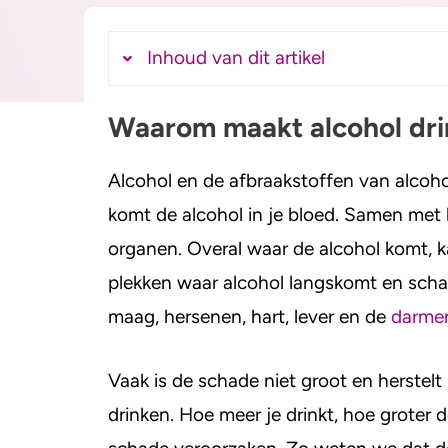
Gezondheid
Inhoud van dit artikel
Mentale gezondheid
Waarom maakt alcohol dri
Waarom maakt alcohol drinken zie
Ziektes door alcohol
Alcohol en de afbraakstoffen van alcoho
Kanker
komt de alcohol in je bloed. Samen met 
Leverziektes
organen. Overal waar de alcohol komt, k
Hersenziektes
plekken waar alcohol langskomt en schad
Ziektes aan hart en bloedva
maag, hersenen, hart, lever en de
darme
Vaak is de schade niet groot en herstelt
drinken. Hoe meer je drinkt, hoe groter 