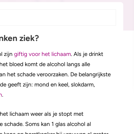
Alcohol en medicijnen
Test jezelf
nken ziek?
k?
l zijn
giftig voor het lichaam
. Als je drinkt
het bloed komt de alcohol langs alle
an het schade veroorzaken. De belangrijkste
e geeft zijn: mond en keel, slokdarm,
ten
n
.
 het lichaam weer als je stopt met
de schade. Soms kan 1 glas alcohol al