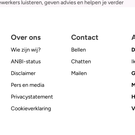
werkers luisteren, geven advies en helpen je verder
Over ons
Contact
A
Wie zijn wij?
Bellen
D
ANBI-status
Chatten
I
Disclaimer
Mailen
G
Pers en media
M
Privacystatement
H
Cookieverklaring
V