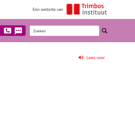
Een website van
Lees voor
Stel een vraag
Heb je vragen over alcohol?
Neem dan anoniem contact met ons op
via mail, chat of telefonisch
(€0,10/min).
0900 - 1995
Chat met een medewerker