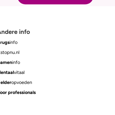
ndere info
rugs
info
kstopnu
.nl
amen
info
entaal
vitaal
elder
opvoeden
oor professionals