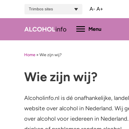
A-
A+
Trimbos sites
Hoofdmenu
Menu
Home
»
Wie zijn wij?
Menu
Test je drinkgedrag
Feiten & tips
Wie zijn wij?
Wat dr
Test je kennis
Effecten en risico’s
Promil
Alcoholinfo.nl is dé onafhankelijke, lan
Uitgebreide drinktest
Minder drinken of stoppen?
Alcoh
website over alcohol in Nederland. Wij g
Bezorgd om iemand
over alcohol voor iedereen in Nederland
Hulp
drinken of problemen rondom alcohol.