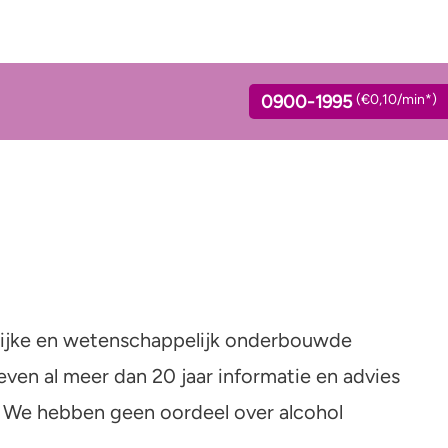
0900-1995
(€0,10/min*)
ink jij?
Standaardglazen en
Verslaving
calorieën berekenen
lage calculator
Kinderwens & zwangerschap
Feiten en Fabels
delijke en wetenschappelijk onderbouwde
ol en opvoeden
Verkeer
even al meer dan 20 jaar informatie en advies
. We hebben geen oordeel over alcohol
Wet