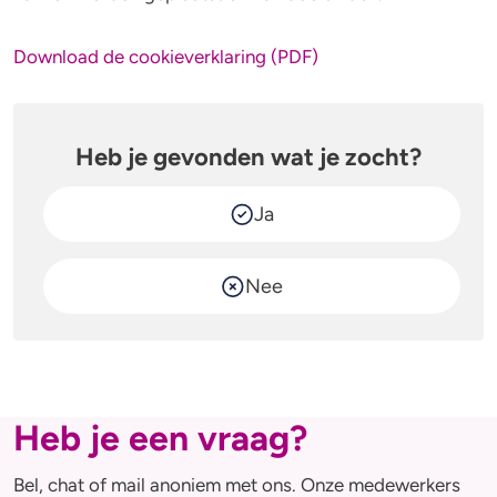
Alcohol en opvoeden
Gezondheid
Standaardglazen en calorieën berekenen
Mentale gezondheid
Download de cookieverklaring (PDF)
Feiten en Fabels
Verslaving
Heb je gevonden wat je zocht?
Kinderwens & zwangerschap
Ja
Verkeer
Wet
Nee
Alcohol en medicijnen
Test jezelf
Heb je een vraag?
Bel, chat of mail anoniem met ons. Onze medewerkers