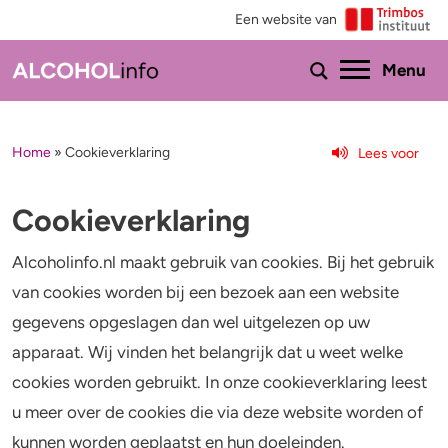
Een website van
Ho
Menu
Home
»
Cookieverklaring
Lees voor
Menu
Test je drinkgedrag
Feiten & tips
Cookieverklaring
Test je kennis
Effecten en risico’s
Alcoholinfo.nl maakt gebruik van cookies. Bij het gebruik
van cookies worden bij een bezoek aan een website
Uitgebreide drinktest
Minder drinken of stoppen?
gegevens opgeslagen dan wel uitgelezen op uw
Wat drink jij?
Bezorgd om iemand
apparaat. Wij vinden het belangrijk dat u weet welke
cookies worden gebruikt. In onze cookieverklaring leest
Promillage calculator
Hulp
u meer over de cookies die via deze website worden of
kunnen worden geplaatst en hun doeleinden.