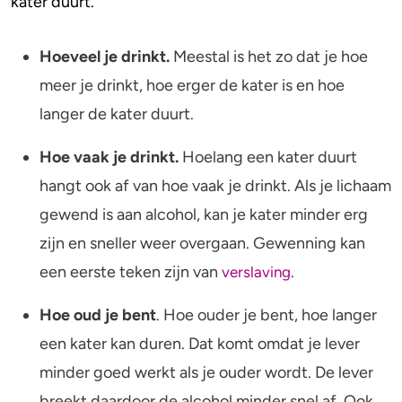
kater duurt.
Alcohol en opvoeden
Gezondheid
Standaardglazen en calorieën berekenen
Mentale gezondheid
Hoeveel je drinkt.
Meestal is het zo dat je hoe
meer je drinkt, hoe erger de kater is en hoe
Feiten en Fabels
Verslaving
langer de kater duurt.
Kinderwens & zwangerschap
Hoe vaak je drinkt.
Hoelang een kater duurt
Verkeer
hangt ook af van hoe vaak je drinkt. Als je lichaam
gewend is aan alcohol, kan je kater minder erg
Wet
zijn en sneller weer overgaan. Gewenning kan
Alcohol en medicijnen
een eerste teken zijn van
.
verslaving
Test jezelf
Hoe oud je bent
. Hoe ouder je bent, hoe langer
een kater kan duren. Dat komt omdat je lever
minder goed werkt als je ouder wordt. De lever
breekt daardoor de alcohol minder snel af. Ook