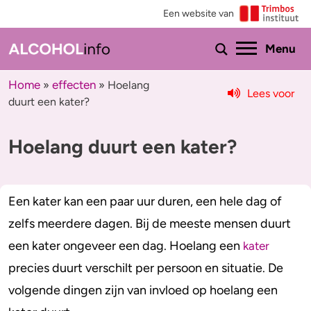
Een website van
Ho
Menu
Home
effecten
»
»
Hoelang
Lees voor
duurt een kater?
Menu
Hoelang duurt een kater?
Test je drinkgedrag
Feiten & tips
Test je kennis
Effecten en risico’s
Een kater kan een paar uur duren, een hele dag of
Uitgebreide drinktest
Minder drinken of stoppen?
zelfs meerdere dagen. Bij de meeste mensen duurt
Wat drink jij?
Bezorgd om iemand
een kater ongeveer een dag. Hoelang een
kater
precies duurt verschilt per persoon en situatie. De
Promillage calculator
Hulp
volgende dingen zijn van invloed op hoelang een