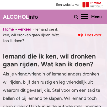
Een website van
Ho
Menu
Home
verkeer
»
»
Iemand die ik
Lees voor
ken, wil dronken gaan rijden. Wat
Menu
kan ik doen?
Test je drinkgedrag
Feiten & tips
Iemand die ik ken, wil dronken
Test je kennis
Effecten en risico’s
gaan rijden. Wat kan ik doen?
Uitgebreide drinktest
Minder drinken of stoppen?
Als je vriend/vriendin of iemand anders dronken
wil rijden, blijf dan rustig en leg vriendelijk uit
Wat drink jij?
Bezorgd om iemand
waarom dit gevaarlijk is. Stel voor om een taxi te
Promillage calculator
Hulp
bellen of bij iemand te slapen. Wil iemand toch
gaan rijden? Dan kun je de autosleutels innemen