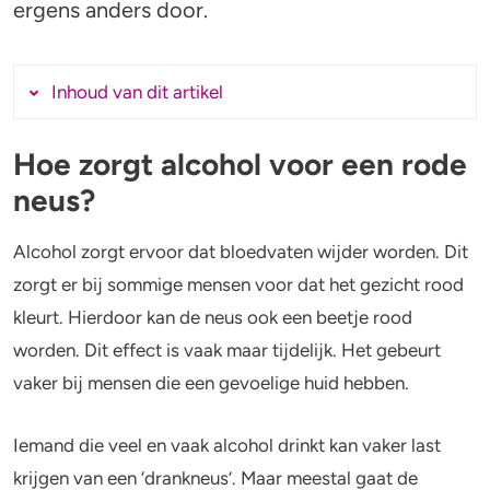
Alcohol en opvoeden
Gezondheid
ergens anders door.
Standaardglazen en calorieën berekenen
Mentale gezondheid
Inhoud van dit artikel
Feiten en Fabels
Verslaving
Hoe zorgt alcohol voor een rode
Kinderwens & zwangerschap
Hoe zorgt alcohol voor een rode neus?
neus?
Komt een rode neus altijd door alcohol?
Verkeer
Wat is rhinophyma (aardbei-neus)?
Alcohol zorgt ervoor dat bloedvaten wijder worden. Dit
Wet
Alcoholintolerantie en een rode neus
zorgt er bij sommige mensen voor dat het gezicht rood
kleurt. Hierdoor kan de neus ook een beetje rood
Alcohol en medicijnen
worden. Dit effect is vaak maar tijdelijk. Het gebeurt
Test jezelf
vaker bij mensen die een gevoelige huid hebben.
Iemand die veel en vaak alcohol drinkt kan vaker last
krijgen van een ‘drankneus’. Maar meestal gaat de