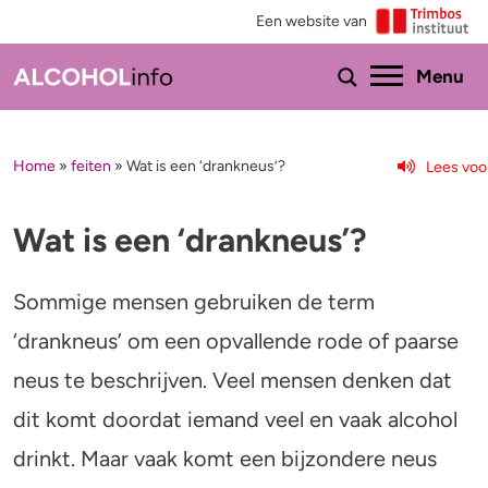
Een website van
Ho
Menu
Home
»
feiten
»
Wat is een ‘drankneus’?
Lees voo
Menu
Test je drinkgedrag
Feiten & tips
Wat is een ‘drankneus’?
Test je kennis
Effecten en risico’s
Sommige mensen gebruiken de term
Uitgebreide drinktest
Minder drinken of stoppen?
‘drankneus’ om een opvallende rode of paarse
neus te beschrijven. Veel mensen denken dat
Wat drink jij?
Bezorgd om iemand
dit komt doordat iemand veel en vaak alcohol
Promillage calculator
Hulp
drinkt. Maar vaak komt een bijzondere neus