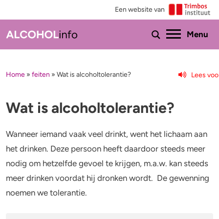
Een website van
Ho
Menu
Home
»
feiten
»
Wat is alcoholtolerantie?
Lees voo
Menu
Test je drinkgedrag
Feiten & tips
Wat is alcoholtolerantie?
Test je kennis
Effecten en risico’s
Wanneer iemand vaak veel drinkt, went het lichaam aan
Uitgebreide drinktest
Minder drinken of stoppen?
het drinken. Deze persoon heeft daardoor steeds meer
nodig om hetzelfde gevoel te krijgen, m.a.w. kan steeds
Wat drink jij?
Bezorgd om iemand
meer drinken voordat hij dronken wordt. De gewenning
noemen we tolerantie.
Promillage calculator
Hulp