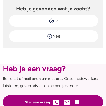
Alcohol en opvoeden
Gezondheid
Heb je gevonden wat je zocht?
Standaardglazen en calorieën berekenen
Mentale gezondheid
Ja
Feiten en Fabels
Verslaving
Kinderwens & zwangerschap
Nee
Verkeer
Wet
Heb je een vraag?
Alcohol en medicijnen
Bel, chat of mail anoniem met ons. Onze medewerkers
Test jezelf
luisteren, geven advies en helpen je verder
Stel een vraag