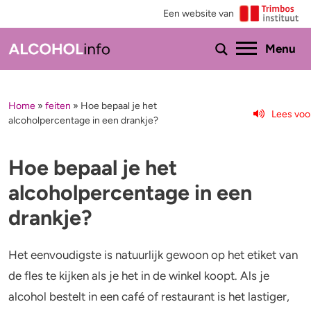
Een website van
Ho
Menu
Home
»
feiten
»
Hoe bepaal je het
Menu
Lees voo
alcoholpercentage in een drankje?
Test je drinkgedrag
Feiten & tips
Hoe bepaal je het
Test je kennis
Effecten en risico’s
alcoholpercentage in een
Uitgebreide drinktest
Minder drinken of stoppen?
drankje?
Wat drink jij?
Bezorgd om iemand
Het eenvoudigste is natuurlijk gewoon op het etiket van
de fles te kijken als je het in de winkel koopt. Als je
Promillage calculator
Hulp
alcohol bestelt in een café of restaurant is het lastiger,