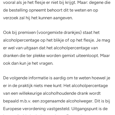
Alcohol en opvoeden
Gezondheid
vooral als je het flesje er niet bij krijgt. Maar: degene die
de bestelling opneemt behoort dit te weten en op
Standaardglazen en calorieën berekenen
Mentale gezondheid
verzoek zal hij het kunnen aangeven.
Feiten en Fabels
Verslaving
Ook bij premixen (voorgemixte drankjes) staat het
Kinderwens & zwangerschap
alcoholpercentage op het blikje of op het flesje. Je mag
er wel van uitgaan dat het alcoholpercentage van
Verkeer
dranken die ter plekke worden gemixt uiteenloopt. Maar
ook dan kun je het vragen.
Wet
Alcohol en medicijnen
De volgende informatie is aardig om te weten hoewel je
er in de praktijk niets mee kunt: Het alcoholpercentage
Test jezelf
van een willekeurige alcoholhoudende drank wordt
bepaald m.b.v. een zogenaamde alcoholweger. Dit is bij
Europese verordening vastgesteld. Uitgangspunt is de