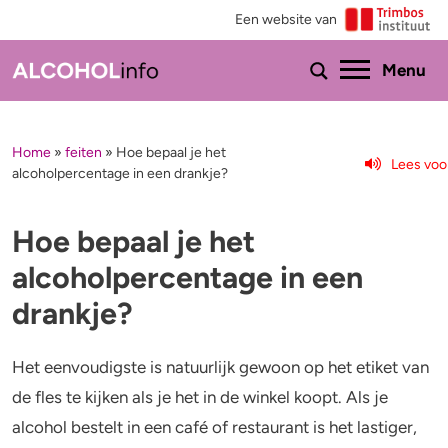
Een website van
Ho
Menu
Home
»
feiten
»
Hoe bepaal je het
Menu
Lees voo
alcoholpercentage in een drankje?
Test je drinkgedrag
Feiten & tips
Hoe bepaal je het
Test je kennis
Effecten en risico’s
alcoholpercentage in een
Uitgebreide drinktest
Minder drinken of stoppen?
drankje?
Wat drink jij?
Bezorgd om iemand
Het eenvoudigste is natuurlijk gewoon op het etiket van
de fles te kijken als je het in de winkel koopt. Als je
Promillage calculator
Hulp
alcohol bestelt in een café of restaurant is het lastiger,