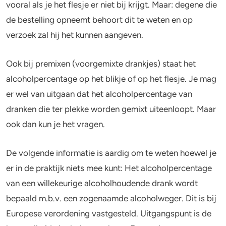
Alcohol en opvoeden
Gezondheid
vooral als je het flesje er niet bij krijgt. Maar: degene die
de bestelling opneemt behoort dit te weten en op
Standaardglazen en calorieën berekenen
Mentale gezondheid
verzoek zal hij het kunnen aangeven.
Feiten en Fabels
Verslaving
Ook bij premixen (voorgemixte drankjes) staat het
Kinderwens & zwangerschap
alcoholpercentage op het blikje of op het flesje. Je mag
er wel van uitgaan dat het alcoholpercentage van
Verkeer
dranken die ter plekke worden gemixt uiteenloopt. Maar
ook dan kun je het vragen.
Wet
Alcohol en medicijnen
De volgende informatie is aardig om te weten hoewel je
er in de praktijk niets mee kunt: Het alcoholpercentage
Test jezelf
van een willekeurige alcoholhoudende drank wordt
bepaald m.b.v. een zogenaamde alcoholweger. Dit is bij
Europese verordening vastgesteld. Uitgangspunt is de