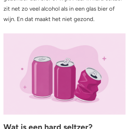
Alcohol en opvoeden
Gezondheid
zit net zo veel alcohol als in een glas bier of
Standaardglazen en calorieën berekenen
Mentale gezondheid
wijn. En dat maakt het niet gezond.
Feiten en Fabels
Verslaving
Kinderwens & zwangerschap
Verkeer
Wet
Alcohol en medicijnen
Test jezelf
Wat is een hard seltzer?