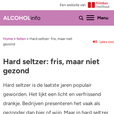
Een website van
Ho
Menu
Home
»
feiten
»
Hard seltzer: fris, maar niet
Menu
Lees voo
gezond
Test je drinkgedrag
Feiten & tips
Hard seltzer: fris, maar niet
Test je kennis
Effecten en risico’s
gezond
Uitgebreide drinktest
Minder drinken of stoppen?
Hard seltzer is de laatste jaren populair
Wat drink jij?
Bezorgd om iemand
geworden. Het lijkt een licht en verfrissend
Promillage calculator
Hulp
drankje. Bedrijven presenteren het vaak als
gezonder dan bier of wijn. Maar in hard seltzer