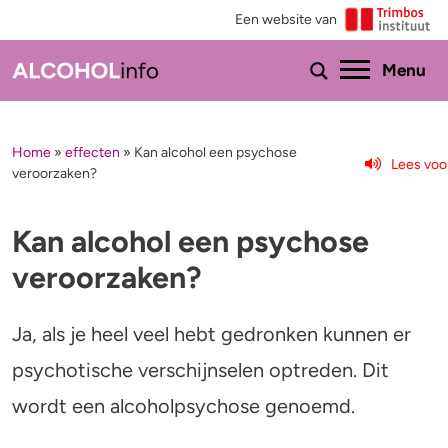
Een website van
Ho
Menu
Home
»
effecten
»
Kan alcohol een psychose
Menu
Lees voo
veroorzaken?
Test je drinkgedrag
Feiten & tips
Kan alcohol een psychose
Test je kennis
Effecten en risico’s
veroorzaken?
Uitgebreide drinktest
Minder drinken of stoppen?
Ja, als je heel veel hebt gedronken kunnen er
Wat drink jij?
Bezorgd om iemand
psychotische verschijnselen optreden. Dit
Promillage calculator
Hulp
wordt een alcoholpsychose genoemd.