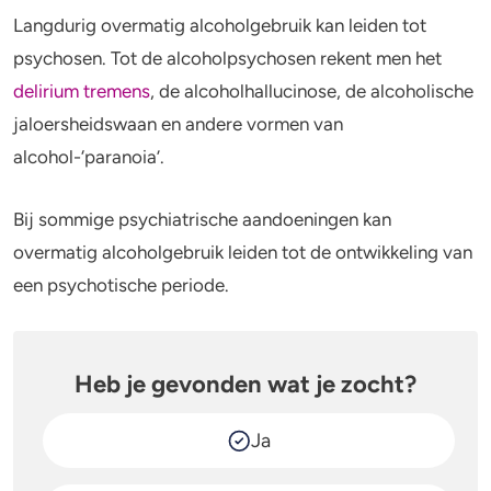
Alcohol en opvoeden
Gezondheid
Langdurig overmatig alcoholgebruik kan leiden tot
Standaardglazen en calorieën berekenen
Mentale gezondheid
psychosen. Tot de alcoholpsychosen rekent men het
delirium tremens
, de alcoholhallucinose, de alcoholische
Feiten en Fabels
Verslaving
jaloersheidswaan en andere vormen van
alcohol-‘paranoia’.
Kinderwens & zwangerschap
Verkeer
Bij sommige psychiatrische aandoeningen kan
overmatig alcoholgebruik leiden tot de ontwikkeling van
Wet
een psychotische periode.
Alcohol en medicijnen
Test jezelf
Heb je gevonden wat je zocht?
Ja