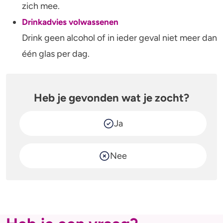
Alcohol en opvoeden
Gezondheid
zich mee.
Drinkadvies volwassenen
Standaardglazen en calorieën berekenen
Mentale gezondheid
Drink geen alcohol of in ieder geval niet meer dan
Feiten en Fabels
Verslaving
één glas per dag.
Kinderwens & zwangerschap
Heb je gevonden wat je zocht?
Verkeer
Wet
Ja
Alcohol en medicijnen
Nee
Test jezelf