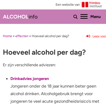
Een website van
Ho
Menu
Home
»
effecten
»
Hoeveel alcohol per dag?
Lees voo
Menu
Test je drinkgedrag
Feiten & tips
Hoeveel alcohol per dag?
Test je kennis
Effecten en risico’s
Er zijn verschillende adviezen:
Uitgebreide drinktest
Minder drinken of stoppen?
Drinkadvies jongeren
Wat drink jij?
Bezorgd om iemand
Jongeren onder de 18 jaar kunnen beter geen
alcohol drinken. Alcoholgebruik brengt voor
Promillage calculator
Hulp
jongeren te veel acute gezondheidsrisico’s met