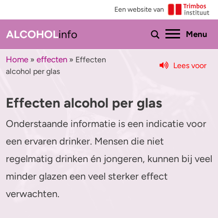
Een website van
Ho
Menu
Home
effecten
»
»
Effecten
Lees voor
alcohol per glas
Menu
Effecten alcohol per glas
Test je drinkgedrag
Feiten & tips
Onderstaande informatie is een indicatie voor
Test je kennis
Effecten en risico’s
een ervaren drinker. Mensen die niet
Uitgebreide drinktest
Minder drinken of stoppen?
regelmatig drinken én jongeren, kunnen bij veel
Wat drink jij?
Bezorgd om iemand
minder glazen een veel sterker effect
verwachten.
Promillage calculator
Hulp