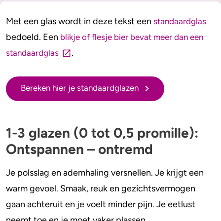
Alcohol en opvoeden
Gezondheid
Met een glas wordt in deze tekst een
standaardglas
Standaardglazen en calorieën berekenen
Mentale gezondheid
bedoeld. Een
blikje of flesje bier bevat meer dan een
Feiten en Fabels
Verslaving
.
standaardglas
Kinderwens & zwangerschap
Bereken hier je standaardglazen
Verkeer
Wet
1-3 glazen (0 tot 0,5 promille):
Ontspannen – ontremd
Alcohol en medicijnen
Test jezelf
Je polsslag en ademhaling versnellen. Je krijgt een
warm gevoel. Smaak, reuk en gezichtsvermogen
gaan achteruit en je voelt minder pijn. Je eetlust
neemt toe en je moet vaker plassen.