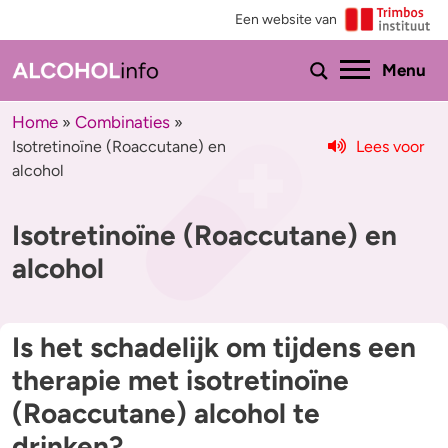
Een website van
Ho
Menu
Home
Combinaties
»
»
Lees voor
Isotretinoïne (Roaccutane) en
Menu
alcohol
Test je drinkgedrag
Feiten & tips
Isotretinoïne (Roaccutane) en
Test je kennis
Effecten en risico’s
alcohol
Uitgebreide drinktest
Minder drinken of stoppen?
Is het schadelijk om tijdens een
Wat drink jij?
Bezorgd om iemand
therapie met isotretinoïne
Promillage calculator
Hulp
(Roaccutane) alcohol te
drinken?