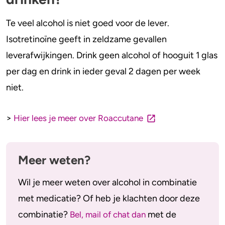
Alcohol en opvoeden
Gezondheid
Te veel alcohol is niet goed voor de lever.
Standaardglazen en calorieën berekenen
Mentale gezondheid
Isotretinoïne geeft in zeldzame gevallen
Feiten en Fabels
Verslaving
leverafwijkingen. Drink geen alcohol of hooguit 1 glas
per dag en drink in ieder geval 2 dagen per week
Kinderwens & zwangerschap
niet.
Verkeer
>
Hier lees je meer over Roaccutane
Wet
Alcohol en medicijnen
Meer weten?
Test jezelf
Wil je meer weten over alcohol in combinatie
met medicatie? Of heb je klachten door deze
combinatie?
met de
Bel, mail of chat dan