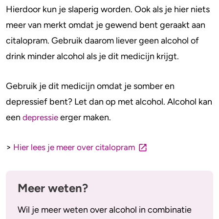
Alcohol en opvoeden
Gezondheid
Hierdoor kun je slaperig worden. Ook als je hier niets
meer van merkt omdat je gewend bent geraakt aan
Standaardglazen en calorieën berekenen
Mentale gezondheid
citalopram. Gebruik daarom liever geen alcohol of
Feiten en Fabels
Verslaving
drink minder alcohol als je dit medicijn krijgt.
Kinderwens & zwangerschap
Gebruik je dit medicijn omdat je somber en
Verkeer
depressief bent? Let dan op met alcohol. Alcohol kan
een
erger maken.
depressie
Wet
Alcohol en medicijnen
>
Hier lees je meer over citalopram
Test jezelf
Meer weten?
Wil je meer weten over alcohol in combinatie