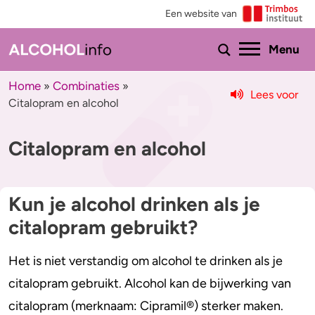
Een website van
Ho
Menu
Home
Combinaties
»
»
Lees voor
Citalopram en alcohol
Menu
Citalopram en alcohol
Test je drinkgedrag
Feiten & tips
Test je kennis
Effecten en risico’s
Kun je alcohol drinken als je
Uitgebreide drinktest
Minder drinken of stoppen?
citalopram gebruikt?
Wat drink jij?
Bezorgd om iemand
Het is niet verstandig om alcohol te drinken als je
Promillage calculator
Hulp
citalopram gebruikt. Alcohol kan de bijwerking van
citalopram (merknaam: Cipramil®) sterker maken.