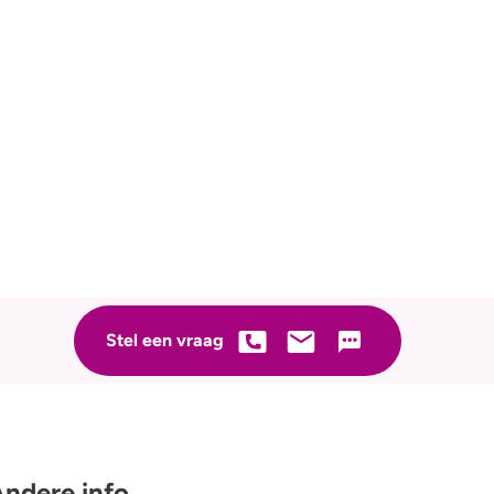
Stuur ons een e-mail
Stel een vraag
ndere info