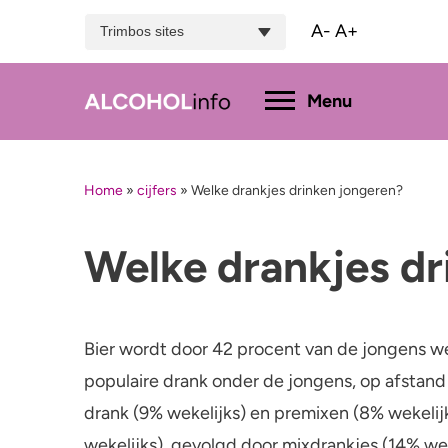
A-
A+
Trimbos sites
Hoofdmenu
Menu
Home
»
cijfers
»
Welke drankjes drinken jongeren?
Menu
Test je drinkgedrag
Feiten & tips
Welke drankjes dr
Wat dr
Test je kennis
Effecten en risico’s
Promil
Uitgebreide drinktest
Minder drinken of stoppen?
Bier wordt door 42 procent van de jongens w
Alcoh
populaire drank onder de jongens, op afstand 
Bezorgd om iemand
drank (9% wekelijks) en premixen (8% wekelijk
wekelijks), gevolgd door mixdrankjes (14% wek
Hulp