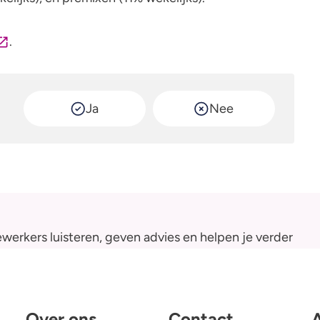
Alcohol en medicijnen
.
Test jezelf
Ja
Nee
werkers luisteren, geven advies en helpen je verder
Over ons
Contact
A