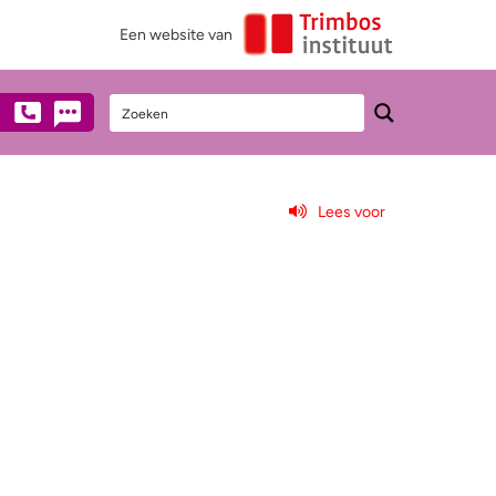
Een website van
Lees voor
Stel een vraag
Heb je vragen over alcohol?
Neem dan anoniem contact met ons op
via mail, chat of telefonisch
(€0,10/min).
0900 - 1995
Chat met een medewerker