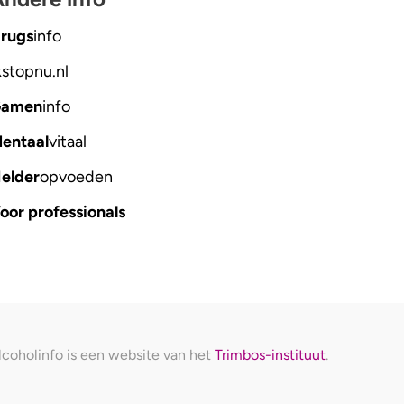
rugs
info
kstopnu
.nl
amen
info
entaal
vitaal
elder
opvoeden
oor professionals
lcoholinfo is een website van het
Trimbos-instituut
.