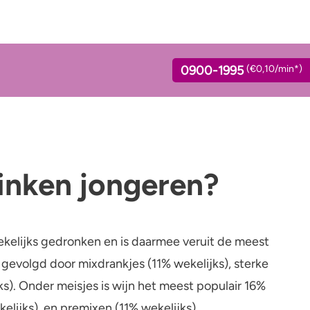
0900-1995
(€0,10/min*)
inken jongeren?
ink jij?
Standaardglazen en
Verslaving
calorieën berekenen
lage calculator
Kinderwens & zwangerschap
Feiten en Fabels
ekelijks gedronken en is daarmee veruit de meest
ol en opvoeden
Verkeer
gevolgd door mixdrankjes (11% wekelijks), sterke
Wet
s). Onder meisjes is wijn het meest populair 16%
elijks), en premixen (11% wekelijks).