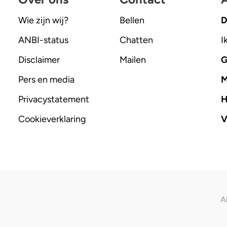
Wie zijn wij?
Bellen
D
ANBI-status
Chatten
I
Disclaimer
Mailen
G
Pers en media
M
Privacystatement
H
Cookieverklaring
V
A