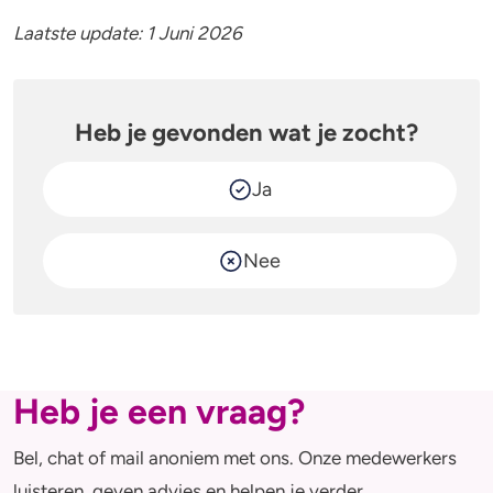
Alcohol en opvoeden
Gezondheid
Laatste update: 1 Juni 2026
Standaardglazen en calorieën berekenen
Mentale gezondheid
Feiten en Fabels
Verslaving
Heb je gevonden wat je zocht?
Kinderwens & zwangerschap
Ja
Verkeer
Nee
Wet
Alcohol en medicijnen
Test jezelf
Heb je een vraag?
Bel, chat of mail anoniem met ons. Onze medewerkers
luisteren, geven advies en helpen je verder