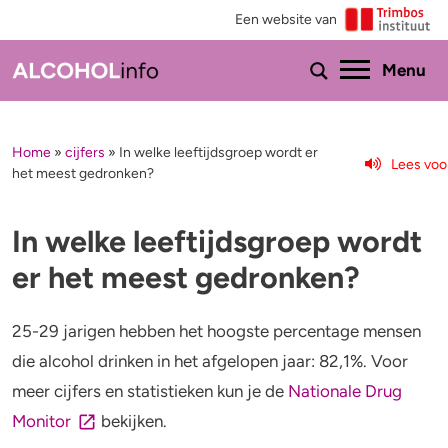
Een website van
Ho
Menu
Home
»
cijfers
»
In welke leeftijdsgroep wordt er
Menu
Lees voo
het meest gedronken?
Test je drinkgedrag
Feiten & tips
In welke leeftijdsgroep wordt
Test je kennis
Effecten en risico’s
er het meest gedronken?
Uitgebreide drinktest
Minder drinken of stoppen?
25-29 jarigen hebben het hoogste percentage mensen
Wat drink jij?
Bezorgd om iemand
die alcohol drinken in het afgelopen jaar: 82,1%. Voor
meer cijfers en statistieken kun je de
Nationale Drug
Promillage calculator
Hulp
Monitor
bekijken.