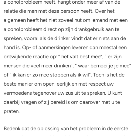
Alcohol en opvoeden
Gezondheid
alcoholprobleem heeft, hangt onder meer af van de
relatie die men met deze persoon heeft. Over het
Standaardglazen en calorieën berekenen
Mentale gezondheid
algemeen heeft het niet zoveel nut om iemand met een
alcoholprobleem direct op zijn drankgebruik aan te
Feiten en Fabels
Verslaving
spreken, vooral als de drinker vindt dat er niets aan de
Kinderwens & zwangerschap
hand is. Op- of aanmerkingen leveren dan meestal een
ontwijkende reactie op: ” het valt best mee”, ” er zijn
Verkeer
mensen die veel meer drinken”, ” waar bemoei je je mee”
of ” ik kan er zo mee stoppen als ik wil”. Toch is het de
Wet
beste manier om open, eerlijk en met respect uw
Alcohol en medicijnen
vermoedens tegenover uw zus uit te spreken. U kunt
daarbij vragen of zij bereid is om daarover met u te
Test jezelf
praten.
Bedenk dat de oplossing van het probleem in de eerste