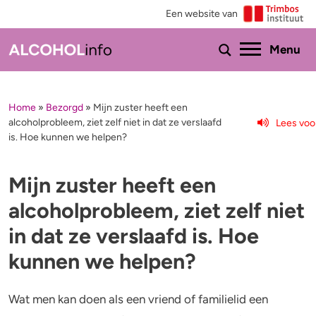
Een website van
Ho
Menu
Home
»
Bezorgd
»
Mijn zuster heeft een
Menu
alcoholprobleem, ziet zelf niet in dat ze verslaafd
Lees voo
is. Hoe kunnen we helpen?
Test je drinkgedrag
Feiten & tips
Test je kennis
Effecten en risico’s
Mijn zuster heeft een
alcoholprobleem, ziet zelf niet
Uitgebreide drinktest
Minder drinken of stoppen?
in dat ze verslaafd is. Hoe
Wat drink jij?
Bezorgd om iemand
kunnen we helpen?
Promillage calculator
Hulp
Wat men kan doen als een vriend of familielid een