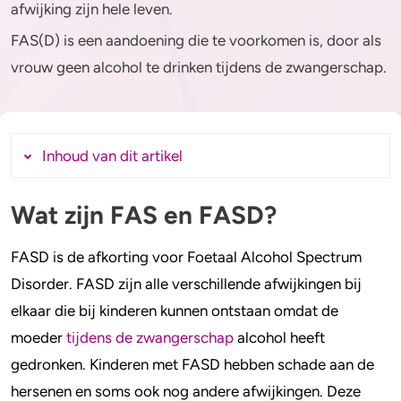
Alcohol en opvoeden
Gezondheid
afwijking zijn hele leven.
FAS(D) is een aandoening die te voorkomen is, door als
Standaardglazen en calorieën berekenen
Mentale gezondheid
vrouw geen alcohol te drinken tijdens de zwangerschap.
Feiten en Fabels
Verslaving
Kinderwens & zwangerschap
Inhoud van dit artikel
Verkeer
Wat zijn FAS en FASD?
Wat zijn FAS en FASD?
Wet
Hoe ontstaat FAS(D)?
FASD is de afkorting voor Foetaal Alcohol Spectrum
Alcohol en medicijnen
Wat zijn kenmerken van FAS(D)?
Disorder. FASD zijn alle verschillende afwijkingen bij
Meer lezen over het foetaal alcohol
Test jezelf
elkaar die bij kinderen kunnen ontstaan omdat de
syndroom?
moeder
tijdens de zwangerschap
alcohol heeft
gedronken. Kinderen met FASD hebben schade aan de
hersenen en soms ook nog andere afwijkingen. Deze