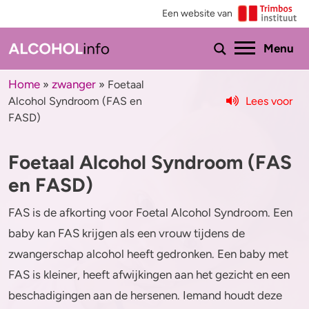
Een website van
Ho
Menu
Home
zwanger
»
»
Foetaal
Lees voor
Alcohol Syndroom (FAS en
Menu
FASD)
Test je drinkgedrag
Feiten & tips
Foetaal Alcohol Syndroom (FAS
Test je kennis
Effecten en risico’s
en FASD)
Uitgebreide drinktest
Minder drinken of stoppen?
FAS is de afkorting voor Foetal Alcohol Syndroom. Een
baby kan FAS krijgen als een vrouw tijdens de
Wat drink jij?
Bezorgd om iemand
zwangerschap alcohol heeft gedronken. Een baby met
FAS is kleiner, heeft afwijkingen aan het gezicht en een
Promillage calculator
Hulp
beschadigingen aan de hersenen. Iemand houdt deze