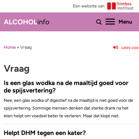
Een website van
Ho
Menu
Home
»
Vraag
Lees voo
Menu
Test je drinkgedrag
Feiten & tips
Vraag
Test je kennis
Effecten en risico’s
Is een glas wodka na de maaltijd goed voor
de spijsvertering?
Uitgebreide drinktest
Minder drinken of stoppen?
Nee, een glas wodka of digestief na de maaltijd is niet goed voor de
spijsvertering. Sommige mensen denken dat sterke drank na het
Wat drink jij?
Bezorgd om iemand
eten helpt om voedsel beter te verteren. Maar dat klopt niet.
Promillage calculator
Hulp
Helpt DHM tegen een kater?