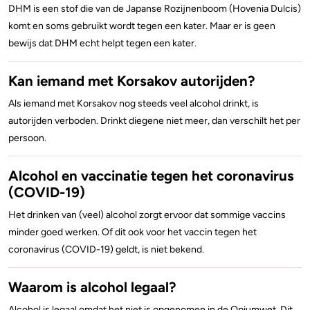
Alcohol en opvoeden
Gezondheid
DHM is een stof die van de Japanse Rozijnenboom (Hovenia Dulcis)
komt en soms gebruikt wordt tegen een kater. Maar er is geen
Standaardglazen en calorieën berekenen
Mentale gezondheid
bewijs dat DHM echt helpt tegen een kater.
Feiten en Fabels
Verslaving
Kan iemand met Korsakov autorijden?
Kinderwens & zwangerschap
Als iemand met Korsakov nog steeds veel alcohol drinkt, is
autorijden verboden. Drinkt diegene niet meer, dan verschilt het per
Verkeer
persoon.
Wet
Alcohol en vaccinatie tegen het coronavirus
(COVID-19)
Alcohol en medicijnen
Het drinken van (veel) alcohol zorgt ervoor dat sommige vaccins
minder goed werken. Of dit ook voor het vaccin tegen het
Test jezelf
coronavirus (COVID-19) geldt, is niet bekend.
Waarom is alcohol legaal?
Alcohol is legaal omdat het niet is opgenomen in de Opiumwet. Dit