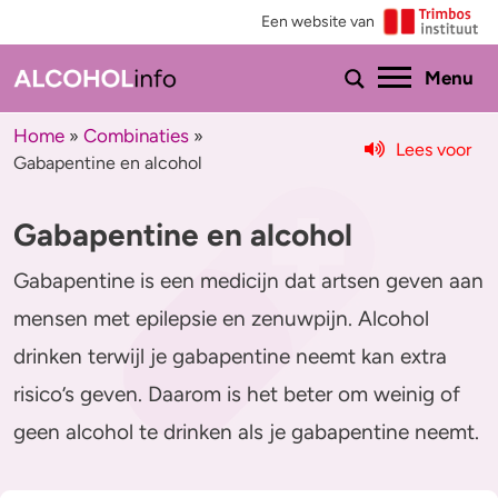
Een website van
Ho
Menu
Home
Combinaties
»
»
Lees voor
Gabapentine en alcohol
Menu
Gabapentine en alcohol
Test je drinkgedrag
Feiten & tips
Gabapentine is een medicijn dat artsen geven aan
Test je kennis
Effecten en risico’s
mensen met epilepsie en zenuwpijn. Alcohol
Uitgebreide drinktest
Minder drinken of stoppen?
drinken terwijl je gabapentine neemt kan extra
Wat drink jij?
Bezorgd om iemand
risico’s geven. Daarom is het beter om weinig of
geen alcohol te drinken als je gabapentine neemt.
Promillage calculator
Hulp