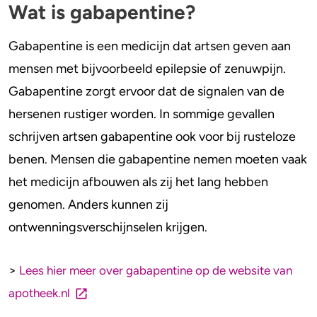
Alcohol en opvoeden
Gezondheid
Wat is gabapentine?
Standaardglazen en calorieën berekenen
Mentale gezondheid
Gabapentine is een medicijn dat artsen geven aan
mensen met bijvoorbeeld epilepsie of zenuwpijn.
Feiten en Fabels
Verslaving
Gabapentine zorgt ervoor dat de signalen van de
Kinderwens & zwangerschap
hersenen rustiger worden. In sommige gevallen
schrijven artsen gabapentine ook voor bij rusteloze
Verkeer
benen. Mensen die gabapentine nemen moeten vaak
Wet
het medicijn afbouwen als zij het lang hebben
genomen. Anders kunnen zij
Alcohol en medicijnen
ontwenningsverschijnselen krijgen.
Test jezelf
>
Lees hier meer over gabapentine op de website van
apotheek.nl